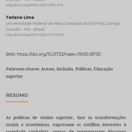
https://orcid.org/0000-0003-3765-3139
Tatiane Lima
Universidade Federal de Mato Grosso do Sul (UFMS), Campo
Grande – MS – Brasil.
https://orcid.org/0000-0002-7472-500X
DOI:
https://doi.org/10.21723/riaee.v19i00.18730
Acesso, Inclusão, Políticas, Educação
Palavras-chave:
superior
RESUMO
As políticas de ensino superior, face às transformações
sociais e econômicas, expressam os conflitos inerentes à
sociedade capitalista, apesar de apresentarem discursos