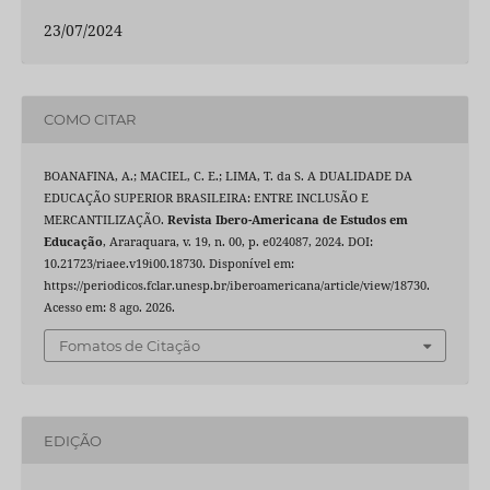
23/07/2024
COMO CITAR
BOANAFINA, A.; MACIEL, C. E.; LIMA, T. da S. A DUALIDADE DA
EDUCAÇÃO SUPERIOR BRASILEIRA: ENTRE INCLUSÃO E
MERCANTILIZAÇÃO.
Revista Ibero-Americana de Estudos em
Educação
, Araraquara, v. 19, n. 00, p. e024087, 2024. DOI:
10.21723/riaee.v19i00.18730. Disponível em:
https://periodicos.fclar.unesp.br/iberoamericana/article/view/18730.
Acesso em: 8 ago. 2026.
Fomatos de Citação
EDIÇÃO