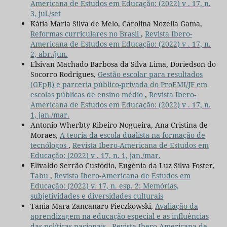
Americana de Estudos em Educação: (2022) v . 17, n.
3, jul./set
Kátia Maria Silva de Melo, Carolina Nozella Gama,
Reformas curriculares no Brasil
,
Revista Ibero-
Americana de Estudos em Educação: (2022) v . 17, n.
2, abr./jun.
Elsivan Machado Barbosa da Silva Lima, Doriedson do
Socorro Rodrigues,
Gestão escolar para resultados
(GEpR) e parceria público-privada do ProEMI/JF em
escolas públicas de ensino médio
,
Revista Ibero-
Americana de Estudos em Educação: (2022) v . 17, n.
1, jan./mar.
Antonio Wherbty Ribeiro Nogueira, Ana Cristina de
Moraes,
A teoria da escola dualista na formação de
tecnólogos
,
Revista Ibero-Americana de Estudos em
Educação: (2022) v . 17, n. 1, jan./mar.
Elivaldo Serrão Custódio, Eugénia da Luz Silva Foster,
Tabu
,
Revista Ibero-Americana de Estudos em
Educação: (2022) v. 17, n. esp. 2: Memórias,
subjetividades e diversidades culturais
Tania Mara Zancanaro Pieczkowski,
Avaliação da
aprendizagem na educação especial e as influências
das políticas nacionais
,
Revista Ibero-Americana de