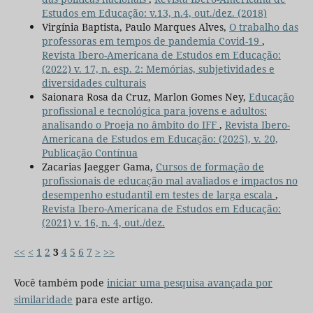
Estudos em Educação: v.13, n.4, out./dez. (2018)
Virgínia Baptista, Paulo Marques Alves,
O trabalho das
professoras em tempos de pandemia Covid-19
,
Revista Ibero-Americana de Estudos em Educação:
(2022) v. 17, n. esp. 2: Memórias, subjetividades e
diversidades culturais
Saionara Rosa da Cruz, Marlon Gomes Ney,
Educação
profissional e tecnológica para jovens e adultos:
analisando o Proeja no âmbito do IFF
,
Revista Ibero-
Americana de Estudos em Educação: (2025), v. 20,
Publicação Contínua
Zacarias Jaegger Gama,
Cursos de formação de
profissionais de educação mal avaliados e impactos no
desempenho estudantil em testes de larga escala
,
Revista Ibero-Americana de Estudos em Educação:
(2021) v. 16, n. 4, out./dez.
<<
<
1
2
3
4
5
6
7
>
>>
Você também pode
iniciar uma pesquisa avançada por
similaridade
para este artigo.