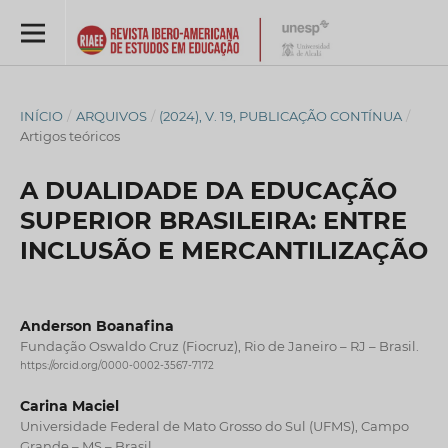
INÍCIO
/
ARQUIVOS
/
(2024), V. 19, PUBLICAÇÃO CONTÍNUA
/
Artigos teóricos
A DUALIDADE DA EDUCAÇÃO
SUPERIOR BRASILEIRA: ENTRE
INCLUSÃO E MERCANTILIZAÇÃO
Anderson Boanafina
Fundação Oswaldo Cruz (Fiocruz), Rio de Janeiro – RJ – Brasil.
https://orcid.org/0000-0002-3567-7172
Carina Maciel
Universidade Federal de Mato Grosso do Sul (UFMS), Campo
Grande – MS – Brasil.