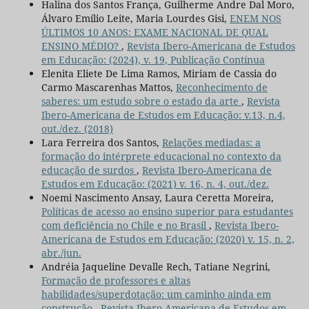
Halina dos Santos França, Guilherme Andre Dal Moro,
Álvaro Emílio Leite, Maria Lourdes Gisi,
ENEM NOS
ÚLTIMOS 10 ANOS: EXAME NACIONAL DE QUAL
ENSINO MÉDIO?
,
Revista Ibero-Americana de Estudos
em Educação: (2024), v. 19, Publicação Contínua
Elenita Eliete De Lima Ramos, Miriam de Cassia do
Carmo Mascarenhas Mattos,
Reconhecimento de
saberes: um estudo sobre o estado da arte
,
Revista
Ibero-Americana de Estudos em Educação: v.13, n.4,
out./dez. (2018)
Lara Ferreira dos Santos,
Relações mediadas: a
formação do intérprete educacional no contexto da
educação de surdos
,
Revista Ibero-Americana de
Estudos em Educação: (2021) v. 16, n. 4, out./dez.
Noemi Nascimento Ansay, Laura Ceretta Moreira,
Políticas de acesso ao ensino superior para estudantes
com deficiência no Chile e no Brasil
,
Revista Ibero-
Americana de Estudos em Educação: (2020) v. 15, n. 2,
abr./jun.
Andréia Jaqueline Devalle Rech, Tatiane Negrini,
Formação de professores e altas
habilidades/superdotação: um caminho ainda em
construção
,
Revista Ibero-Americana de Estudos em