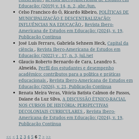
Educação: (2019) v. 14, n. 2, abr./jun.
Celso Francisco do Ó, Ricardo Ribeiro,
POLÍTICAS DE
MUNICIPALIZAÇÃO E DESCENTRALIZAÇÃO:
INFLUÊNCIAS NA EDUCAÇÃO
,
Revista Ibero-
Americana de Estudos em Educação: (2024), v. 19,
Publicação Contínua
José Luís Ferraro, Gabriela Sehnem Heck,
Capital da
ciência
,
Revista Ibero-Americana de Estudos em
Educação: (2022) v . 17, n. 3, jul./set
Glaucio Roberto Bernardo de Cara, Leandro S.
Almeida,
Perfil dos estudantes e desempenho
acadêmico: contributos para a política e práticas
educacionais
,
Revista Ibero-Americana de Estudos em
Educação: (2026), v. 21, Publicação Contínua
Renata Meira Veras, Vitória Batista Calmon de Passos,
Daiane da Luz Silva,
A DISCUSSÃO ÉTNICO-RACIAL
NOS CURSOS DE HISTÓRIA: PERSPECTIVAS
DECOLONIAIS CURRICULARES
,
Revista Ibero-
Americana de Estudos em Educação: (2024), v. 19,
Publicação Contínua
<<
<
1
2
3
4
5
6
7
>
>>