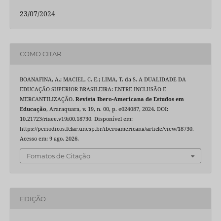
23/07/2024
COMO CITAR
BOANAFINA, A.; MACIEL, C. E.; LIMA, T. da S. A DUALIDADE DA
EDUCAÇÃO SUPERIOR BRASILEIRA: ENTRE INCLUSÃO E
MERCANTILIZAÇÃO.
Revista Ibero-Americana de Estudos em
Educação
, Araraquara, v. 19, n. 00, p. e024087, 2024. DOI:
10.21723/riaee.v19i00.18730. Disponível em:
https://periodicos.fclar.unesp.br/iberoamericana/article/view/18730.
Acesso em: 9 ago. 2026.
Fomatos de Citação
EDIÇÃO