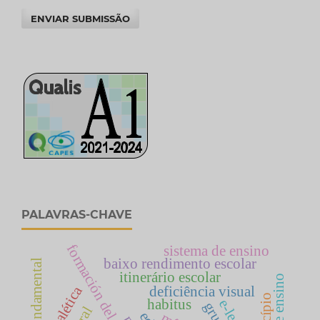
ENVIAR SUBMISSÃO
PALAVRAS-CHAVE
formación del profesorado
sistema de ensino
baixo rendimento escolar
ensino fundamental
itinerário escolar
dialética
deficiência visual
habitus