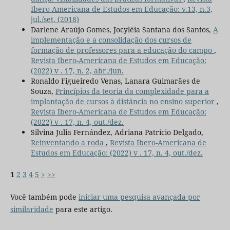
Ibero-Americana de Estudos em Educação: v.13, n.3,
jul./set. (2018)
Darlene Araújo Gomes, Jocyléia Santana dos Santos,
A
implementação e a consolidação dos cursos de
formação de professores para a educação do campo
,
Revista Ibero-Americana de Estudos em Educação:
(2022) v . 17, n. 2, abr./jun.
Ronaldo Figueiredo Venas, Lanara Guimarães de
Souza,
Princípios da teoria da complexidade para a
implantação de cursos à distância no ensino superior
,
Revista Ibero-Americana de Estudos em Educação:
(2022) v . 17, n. 4, out./dez.
Silvina Julia Fernández, Adriana Patrício Delgado,
Reinventando a roda
,
Revista Ibero-Americana de
Estudos em Educação: (2022) v . 17, n. 4, out./dez.
1
2
3
4
5
>
>>
Você também pode
iniciar uma pesquisa avançada por
similaridade
para este artigo.