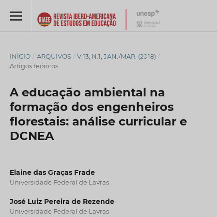
INÍCIO
/
ARQUIVOS
/
V.13, N.1, JAN./MAR. (2018)
/
Artigos teóricos
A educação ambiental na
formação dos engenheiros
florestais: análise curricular e
DCNEA
Elaine das Graças Frade
Universidade Federal de Lavras
José Luiz Pereira de Rezende
Universidade Federal de Lavras