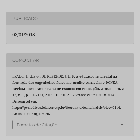
PUBLICADO
03/01/2018
COMO CITAR
FRADE, E. das G.; DE REZENDE, J. L. P. A educação ambiental na
formação dos engenheiros florestais: análise curricular e DCNEA.
Revista Ibero-Americana de Estudos em Educação
, Araraquara, v.
13, n. 1, p. 107–123, 2018. DOI: 10.21723/riaee.v13.n1.2018.9114.
Disponível em:
https://periodicos.fclar.unesp.br/iberoamericana/article/view/9114.
Acesso em: 7 ago. 2026.
Fomatos de Citação