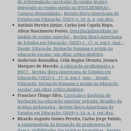
de reformulação curricular do ensino técnico
integrado ao ensino médio no IFSULDEMINAS -
Campus Muzambinho
,
Revista Ibero-Americana de
Estudos em Educação: (2021) v. 16, n. 4, out./dez.
Antônio Pereira Júnior, Carlos José Capela Bispo,
Altem Nascimento Pontes,
Interdisciplinaridade no
âmbito do ensino superior
,
Revista Ibero-Americana
de Estudos em Educação: (2022) v . 17, n. esp.1, mar. -
Dossiê: Educação, formação humana e práxis na
educação escolar: um olhar crítico-dialético
Anderson Boanafina, Celia Regina Otranto, Jussara
Marques de Macedo,
A educação profissional e a
BNCC
,
Revista Ibero-Americana de Estudos em
Educação: (2022) v . 17, n. esp.1, mar. - Dossiê:
Educação, formação humana e práxis na educação
escolar: um olhar crítico-dialético
Francisco Thiago Silva,
Currículo e docência de
bacharéis na educação superior privada: desafios da
prática pedagógica
,
Revista Ibero-Americana de
Estudos em Educação: (2019) v. 14, n. 4, out./dez.
Ricardo Augusto Gomes Pereira, Carlos Jorge Paixão,
A epistemológia da formação de professores de
dança: visibilidades das práticas formativas
,
Revista