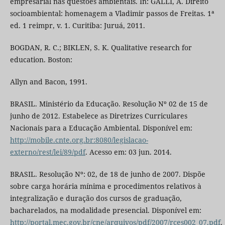
empresarial nas questões ambientais. In: GALLI, A. Direito
socioambiental: homenagem a Vladimir passos de Freitas. 1ª
ed. 1 reimpr, v. 1. Curitiba: Juruá, 2011.
BOGDAN, R. C.; BIKLEN, S. K. Qualitative research for
education. Boston:
Allyn and Bacon, 1991.
BRASIL. Ministério da Educação. Resolução Nº 02 de 15 de
junho de 2012. Estabelece as Diretrizes Curriculares
Nacionais para a Educação Ambiental. Disponível em:
http://mobile.cnte.org.br:8080/legislacao-
externo/rest/lei/89/pdf
. Acesso em: 03 jun. 2014.
BRASIL. Resolução Nº: 02, de 18 de junho de 2007. Dispõe
sobre carga horária mínima e procedimentos relativos à
integralização e duração dos cursos de graduação,
bacharelados, na modalidade presencial. Disponível em:
http://portal.mec.gov.br/cne/arquivos/pdf/2007/rces002_07.pdf
.