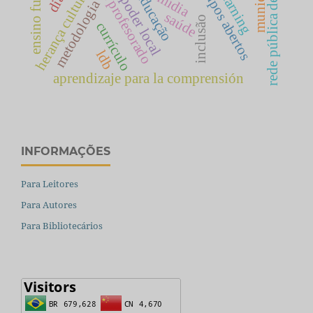
rede pública de ensino
município
e-learning
grupos abertos
herança cultural
educação
mídia
poder local
metodologia
saúde
inclusão
currículo
ldb
aprendizaje para la comprensión
INFORMAÇÕES
Para Leitores
Para Autores
Para Bibliotecários