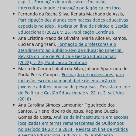
esp. 1 - Formação de professores: Inclusão,
interculturalidade e inovação pedagógica em foco
Fernando da Rocha Silva, Renata Machado de Assis,
Participação dos alunos com necessidades educativas
especiais no Ideb
,
Revista on line de Política e Gestão
Educacional: (2022), v. 26, Publicação Contínua
Ana Cristina Prado de Oliveira, Maria Alice M. Ramos,
Luciana Angrizani,
Formação de professores e o
atendimento ao público-alvo da Educação Especial
,
Revista on line de Política e Gestão Educacional:
(2022), v. 26, Publicação Contínua
Maria do Carmo Lobato da Silva, Juliane Aparecida de
Paula Perez Campos,
Formação de professores para
inclusão escolar na modalidade de educação de
jovens e adultos: análise de pesquisas
,
Revista on line
de Política e Gestão Educacional: v. 22, n. 3, set./dez.
(2018)
Ana Carolina Simoes Lamounier Figueiredo dos
Santos, Girlene Ribeiro de Jesus, Regiane Quezia
Gomes da Costa,
Análise da infraestrutura em escolas
localizadas em terras remanescentes de Quilombos
no período de 2014 a 2024
,
Revista on line de Política
e Gestão Educacional: (2025), v. 29, Publicação