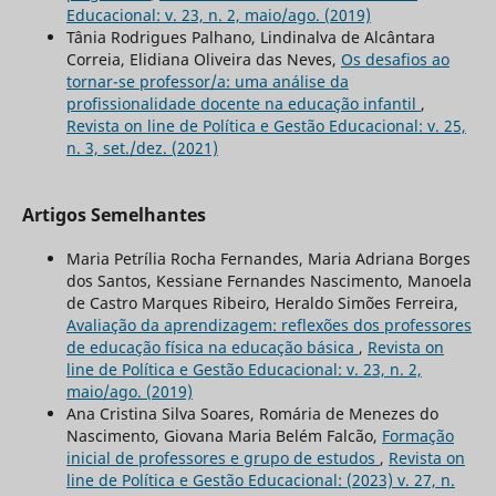
Educacional: v. 23, n. 2, maio/ago. (2019)
Tânia Rodrigues Palhano, Lindinalva de Alcântara
Correia, Elidiana Oliveira das Neves,
Os desafios ao
tornar-se professor/a: uma análise da
profissionalidade docente na educação infantil
,
Revista on line de Política e Gestão Educacional: v. 25,
n. 3, set./dez. (2021)
Artigos Semelhantes
Maria Petrília Rocha Fernandes, Maria Adriana Borges
dos Santos, Kessiane Fernandes Nascimento, Manoela
de Castro Marques Ribeiro, Heraldo Simões Ferreira,
Avaliação da aprendizagem: reflexões dos professores
de educação física na educação básica
,
Revista on
line de Política e Gestão Educacional: v. 23, n. 2,
maio/ago. (2019)
Ana Cristina Silva Soares, Romária de Menezes do
Nascimento, Giovana Maria Belém Falcão,
Formação
inicial de professores e grupo de estudos
,
Revista on
line de Política e Gestão Educacional: (2023) v. 27, n.