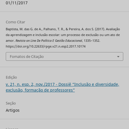
01/11/2017
Como Citar
Baptista, M. das G. de A., Palhano, T. R., & Pereira, A. dos S. (2017). Avaliação
da aprendizagem e inclusão escolar: um processo de exclusão ou um ato de
amor.
Revista on Line De Política E Gestão Educacional
, 1335–1352.
https://doi.org/10.22633/rpge.v21.n.esp2.2017.10174
Fomatos de Citação
Edição
v. 21, n. esp. 2, nov./2017 - Dossiê “Inclusão e diversidade,
exclusão, formação de professores”
Seção
Artigos