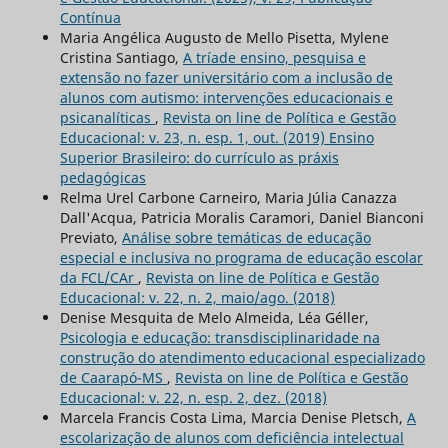
Contínua
Maria Angélica Augusto de Mello Pisetta, Mylene
Cristina Santiago,
A tríade ensino, pesquisa e
extensão no fazer universitário com a inclusão de
alunos com autismo: intervenções educacionais e
psicanalíticas
,
Revista on line de Política e Gestão
Educacional: v. 23, n. esp. 1, out. (2019) Ensino
Superior Brasileiro: do currículo as práxis
pedagógicas
Relma Urel Carbone Carneiro, Maria Júlia Canazza
Dall'Acqua, Patricia Moralis Caramori, Daniel Bianconi
Previato,
Análise sobre temáticas de educação
especial e inclusiva no programa de educação escolar
da FCL/CAr
,
Revista on line de Política e Gestão
Educacional: v. 22, n. 2, maio/ago. (2018)
Denise Mesquita de Melo Almeida, Léa Géller,
Psicologia e educação: transdisciplinaridade na
construção do atendimento educacional especializado
de Caarapó-MS
,
Revista on line de Política e Gestão
Educacional: v. 22, n. esp. 2, dez. (2018)
Marcela Francis Costa Lima, Marcia Denise Pletsch,
A
escolarização de alunos com deficiência intelectual