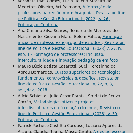
Veronete Dias Gomes, Lúcia Helena Moreira de
Medeiros Oliveira, Ari Raimann,
A formação de
professores na região norte Araguaia
,
Revista on line
de Política e Gestão Educacional: (2022), v. 26,
Publicação Contínua
Ana Cristina Silva Soares, Romária de Menezes do
Nascimento, Giovana Maria Belém Falcão,
Formação
inicial de professores e grupo de estudos
,
Revista on
line de Política e Gestão Educacional: (2023) v. 27, n.
esp. 1 - Formação de professores: Inclusão,
interculturalidade e inovação pedagógica em foco
Mauro Lúcio Batista Cazarotti, Sueli Teresinha de
Abreu Bernardes,
Cursos superiores de tecnologia:
fundamentos, controvérsias & desafios
,
Revista on
line de Política e Gestão Educacional: v. 22, n. 3,
set./dez. (2018)
Alício Schiestel, Julio Cesar Frantz , Shirlei de Souza
Corrêa,
Metodologias ativas e projetos
interdisciplinares na formação docente
,
Revista on
line de Política e Gestão Educacional: (2026), v. 30,
Publicação Contínua
Patrick Pacheco Castilho Cardoso, Luciana Aparecida
Araujo, Claudia Regina Mosca Giroto,
A gestão escolar