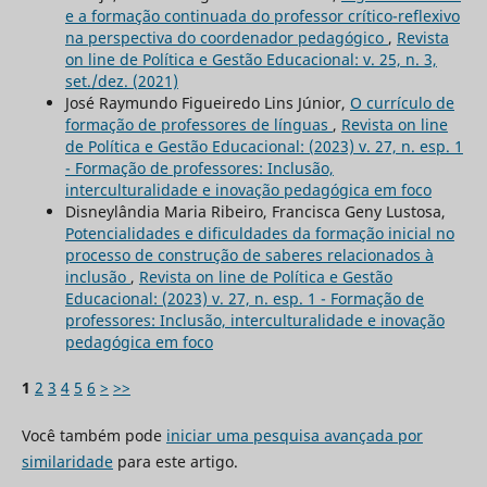
e a formação continuada do professor crítico-reflexivo
na perspectiva do coordenador pedagógico
,
Revista
on line de Política e Gestão Educacional: v. 25, n. 3,
set./dez. (2021)
José Raymundo Figueiredo Lins Júnior,
O currículo de
formação de professores de línguas
,
Revista on line
de Política e Gestão Educacional: (2023) v. 27, n. esp. 1
- Formação de professores: Inclusão,
interculturalidade e inovação pedagógica em foco
Disneylândia Maria Ribeiro, Francisca Geny Lustosa,
Potencialidades e dificuldades da formação inicial no
processo de construção de saberes relacionados à
inclusão
,
Revista on line de Política e Gestão
Educacional: (2023) v. 27, n. esp. 1 - Formação de
professores: Inclusão, interculturalidade e inovação
pedagógica em foco
1
2
3
4
5
6
>
>>
Você também pode
iniciar uma pesquisa avançada por
similaridade
para este artigo.