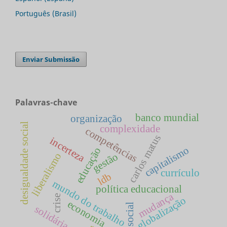
Português (Brasil)
Enviar Submissão
Palavras-chave
banco mundial
organização
desigualdade social
complexidade
competências
carlos matus
incerteza
capitalismo
educação
liberalismo
gestão
currículo
ldb
mundo do trabalho
política educacional
mudança
crise
globalização
economia
social
solidária