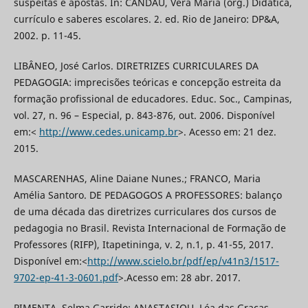
suspeitas e apostas. In: CANDAU, Vera Maria (org.) Didática,
currículo e saberes escolares. 2. ed. Rio de Janeiro: DP&A,
2002. p. 11-45.
LIBÂNEO, José Carlos. DIRETRIZES CURRICULARES DA
PEDAGOGIA: imprecisões teóricas e concepção estreita da
formação profissional de educadores. Educ. Soc., Campinas,
vol. 27, n. 96 – Especial, p. 843-876, out. 2006. Disponível
em:<
http://www.cedes.unicamp.br
>. Acesso em: 21 dez.
2015.
MASCARENHAS, Aline Daiane Nunes.; FRANCO, Maria
Amélia Santoro. DE PEDAGOGOS A PROFESSORES: balanço
de uma década das diretrizes curriculares dos cursos de
pedagogia no Brasil. Revista Internacional de Formação de
Professores (RIFP), Itapetininga, v. 2, n.1, p. 41-55, 2017.
Disponível em:<
http://www.scielo.br/pdf/ep/v41n3/1517-
9702-ep-41-3-0601.pdf
>.Acesso em: 28 abr. 2017.
PIMENTA, Selma Garrido; ANASTASIOU, Léa das Graças