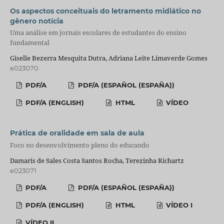
Os aspectos conceituais do letramento midiático no
gênero notícia
Uma análise em jornais escolares de estudantes do ensino
fundamental
Giselle Bezerra Mesquita Dutra, Adriana Leite Limaverde Gomes
e023070
PDF/A
PDF/A (ESPAÑOL (ESPAÑA))
PDF/A (ENGLISH)
HTML
VÍDEO
Prática de oralidade em sala de aula
Foco no desenvolvimento pleno do educando
Damaris de Sales Costa Santos Rocha, Terezinha Richartz
e023071
PDF/A
PDF/A (ESPAÑOL (ESPAÑA))
PDF/A (ENGLISH)
HTML
VÍDEO I
VÍDEO II