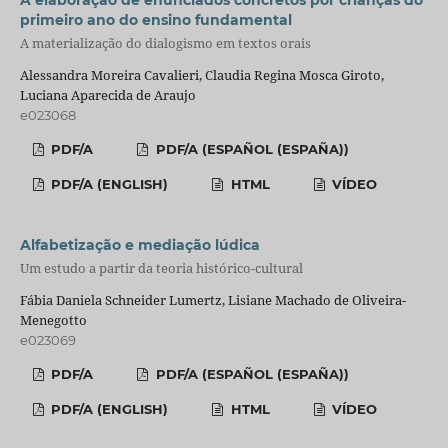
A elaboração de enunciados concretos por crianças do
primeiro ano do ensino fundamental
A materialização do dialogismo em textos orais
Alessandra Moreira Cavalieri, Claudia Regina Mosca Giroto,
Luciana Aparecida de Araujo
e023068
PDF/A
PDF/A (ESPAÑOL (ESPAÑA))
PDF/A (ENGLISH)
HTML
VÍDEO
Alfabetização e mediação lúdica
Um estudo a partir da teoria histórico-cultural
Fábia Daniela Schneider Lumertz, Lisiane Machado de Oliveira-
Menegotto
e023069
PDF/A
PDF/A (ESPAÑOL (ESPAÑA))
PDF/A (ENGLISH)
HTML
VÍDEO