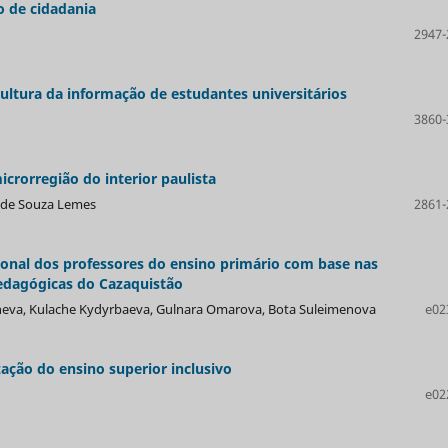
o de cidadania
2947-
ltura da informação de estudantes universitários
3860-
rorregião do interior paulista
ão de Souza Lemes
2861-
sional dos professores do ensino primário com base nas
pedagógicas do Cazaquistão
heva, Kulache Kydyrbaeva, Gulnara Omarova, Bota Suleimenova
e02
ação do ensino superior inclusivo
e02