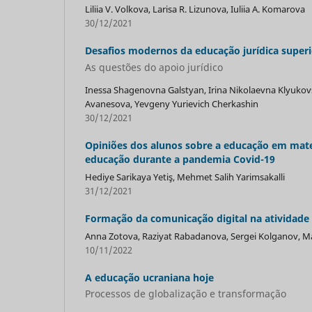
Liliia V. Volkova, Larisa R. Lizunova, Iuliia A. Komarova
30/12/2021
Desafios modernos da educação jurídica superi
As questões do apoio jurídico
Inessa Shagenovna Galstyan, Irina Nikolaevna Klyukov
Avanesova, Yevgeny Yurievich Cherkashin
30/12/2021
Opiniões dos alunos sobre a educação em mate
educação durante a pandemia Covid-19
Hediye Sarikaya Yetiş, Mehmet Salih Yarimsakalli
31/12/2021
Formação da comunicação digital na atividade 
Anna Zotova, Raziуat Rabadanova, Sergei Kolganov, 
10/11/2022
A educação ucraniana hoje
Processos de globalização e transformação