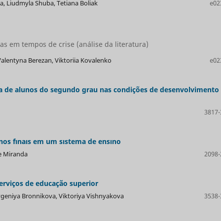
a, Liudmyla Shuba, Tetiana Boliak
e02
as em tempos de crise (análise da literatura)
Valentyna Berezan, Viktoriia Kovalenko
e02
a de alunos do segundo grau nas condições de desenvolvimento
3817-
nos fınaıs em um sıstema de ensıno
e Miranda
2098-
erviços de educação superior
vgeniya Bronnikova, Viktoriya Vishnyakova
3538-