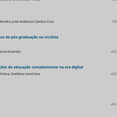
oreira, José Anderson Santos Cruz
743
tes de pós-graduação na Ucrânia
 Inna Kozinets
e02
ões de educação complementar na era digital
trieva, Svetlana Levicheva
e02
s
e02