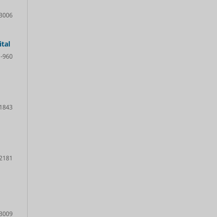
3006
tal
-960
1843
2181
3009