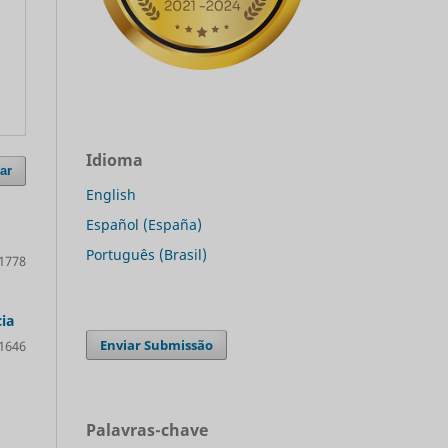
Idioma
ar
English
Español (España)
Português (Brasil)
1778
ia
Enviar Submissão
1646
Palavras-chave