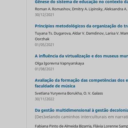
Gênese do sistema de educação no contexto da 
Roman A. Romashov, Dmitry A. Lipinsky, Aleksandra A. 
30/12/2021
Princípios metodológicos da organização do tra
Tuyana Ts. Dugarova, Aldar V. Damdinov, Larisa V. Mam
Oorzhak
01/05/2021
A influência da virtualização e dos museus mun
Olga Igorevna Vapnyarskaya
01/08/2021
Avaliação da formação das competências dos e
faculdade de música
Svetlana Yuryevna Borukha, O. V. Galass
30/11/2022
Da gestão multidimensional à gestão decoloni
(Des)velando caminhos interculturais em narrat
Fabiana Pinto de Almeida Bizarria, Flávia Lorenne Sam