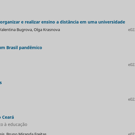
organizar e realizar ensino a distância em uma universidade
Valentina Bugrova, Olga Krasnova
e02
e um Brasil pandêmico
e02
s
e02
o Ceará
to à educação
sis, Bruno Miranda Freitas
e02