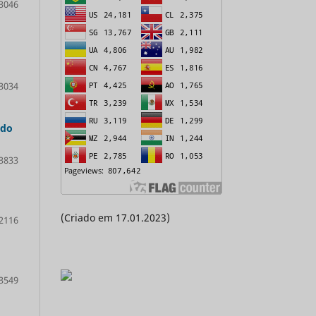
3046
3034
 do
3833
(Criado em 17.01.2023)
2116
3549