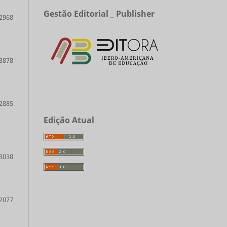
Gestão Editorial _ Publisher
2968
3878
2885
Edição Atual
3038
2077