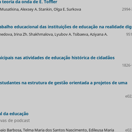
teoria da onda de E. Toffler
Musatkina, Alexsey A. Stankin, Olga E. Surkova
2994-
balho educacional das instituições de educação na realidade digi
edova, Irina Zh. Shakhmalova, Lyubov А. Tsibaeva, Aziyana A.
951
icipais nas atividades de educação histórica de cidadãos
1826-
studantes na estrutura de gestão orientada a projetos de uma
e02
al da educação
ivas de podcast
paio Barbosa, Telma Maria dos Santos Nascimento, Edileusa Maria
e02