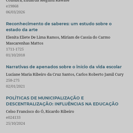
Coimbra, Eduarda Megumi Kawase
e19868
06/03/2026
Reconhecimento de saberes: um estudo sobre o
estado da arte
Elenita Eliete De Lima Ramos, Miriam de Cassia do Carmo
Mascarenhas Mattos
1711-1725
01/10/2018
Narrativas de apenados sobre o início da vida escolar
Luciane Maria Ribeiro da Cruz Santos, Carlos Roberto Jamil Cury
258-275
02/01/2021
POLÍTICAS DE MUNICIPALIZAÇÃO E
DESCENTRALIZAÇÃO: INFLUÊNCIAS NA EDUCAÇÃO
Celso Francisco do Ó, Ricardo Ribeiro
e024133
25/10/2024