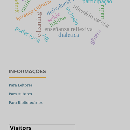
deficiência visual
currículo
herança cultural
participação
itinerário escolar
mídia
inclusão
saúde
e-learning
habitus
poder local
enseñanza reflexiva
gênero
dialética
ldb
INFORMAÇÕES
Para Leitores
Para Autores
Para Bibliotecários