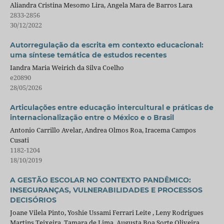
Aliandra Cristina Mesomo Lira, Angela Mara de Barros Lara
2833-2856
30/12/2022
Autorregulação da escrita em contexto educacional:
uma síntese temática de estudos recentes
Iandra Maria Weirich da Silva Coelho
e20890
28/05/2026
Articulações entre educação intercultural e práticas de
internacionalização entre o México e o Brasil
Antonio Carrillo Avelar, Andrea Olmos Roa, Iracema Campos
Cusati
1182-1204
18/10/2019
A GESTÃO ESCOLAR NO CONTEXTO PANDÊMICO:
INSEGURANÇAS, VULNERABILIDADES E PROCESSOS
DECISÓRIOS
Joane Vilela Pinto, Yoshie Ussami Ferrari Leite , Leny Rodrigues
Martins Teixeira, Tamara de Lima, Augusta Boa Sorte Oliveira