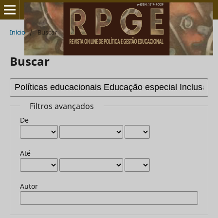
Início
/
Buscar
Buscar
Filtros avançados
De
Até
Autor