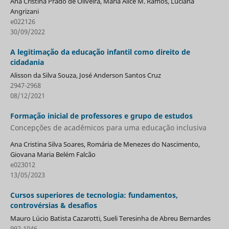
Ana Cristina Prado de Oliveira, Maria Alice M. Ramos, Luciana
Angrizani
e022126
30/09/2022
A legitimação da educação infantil como direito de
cidadania
Alisson da Silva Souza, José Anderson Santos Cruz
2947-2968
08/12/2021
Formação inicial de professores e grupo de estudos
Concepções de acadêmicos para uma educação inclusiva
Ana Cristina Silva Soares, Romária de Menezes do Nascimento,
Giovana Maria Belém Falcão
e023012
13/05/2023
Cursos superiores de tecnologia: fundamentos,
controvérsias & desafios
Mauro Lúcio Batista Cazarotti, Sueli Teresinha de Abreu Bernardes
992-1046