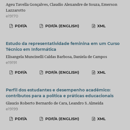
Ageu Tavella Gonçalves, Claudio Alexandre de Souza, Emerson
Lazzarotto
e19170
PDF/A
PDF/A (ENGLISH)
XML
Estudo da representatividade feminina em um Curso
Técnico em Informática
Elisangela Muncinelli Caldas Barbosa, Daniela de Campos
e19191
PDF/A
PDF/A (ENGLISH)
XML
Perfil dos estudantes e desempenho acadêmico:
contributos para a política e práticas educacionais
Glaucio Roberto Bernardo de Cara, Leandro S. Almeida
e19199
PDF/A
PDF/A (ENGLISH)
XML