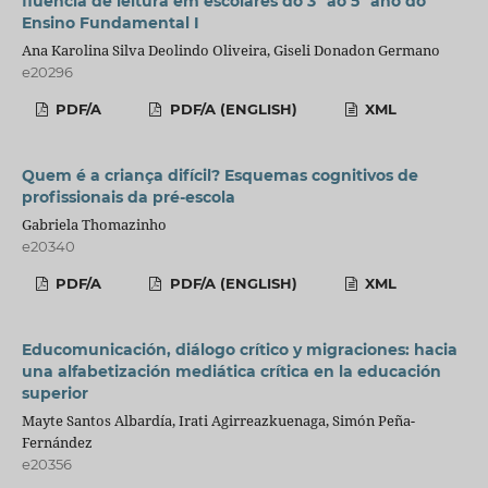
fluência de leitura em escolares do 3º ao 5º ano do
Ensino Fundamental I
Ana Karolina Silva Deolindo Oliveira, Giseli Donadon Germano
e20296
PDF/A
PDF/A (ENGLISH)
XML
Quem é a criança difícil? Esquemas cognitivos de
profissionais da pré-escola
Gabriela Thomazinho
e20340
PDF/A
PDF/A (ENGLISH)
XML
Educomunicación, diálogo crítico y migraciones: hacia
una alfabetización mediática crítica en la educación
superior
Mayte Santos Albardía, Irati Agirreazkuenaga, Simón Peña-
Fernández
e20356