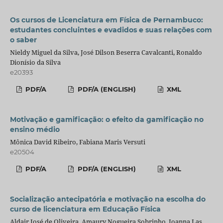
Os cursos de Licenciatura em Física de Pernambuco:
estudantes concluintes e evadidos e suas relações com
o saber
Nieldy Miguel da Silva, José Dilson Beserra Cavalcanti, Ronaldo
Dionísio da Silva
e20393
PDF/A
PDF/A (ENGLISH)
XML
Motivação e gamificação: o efeito da gamificação no
ensino médio
Mônica David Ribeiro, Fabiana Maris Versuti
e20504
PDF/A
PDF/A (ENGLISH)
XML
Socialização antecipatória e motivação na escolha do
curso de licenciatura em Educação Física
Aldair José de Oliveira, Amaury Nogueira Sobrinho, Joanna Las