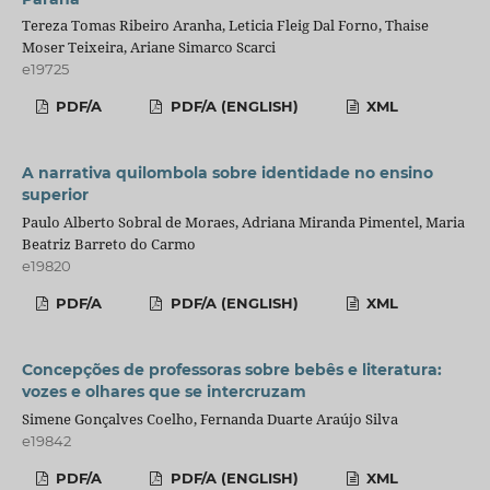
Tereza Tomas Ribeiro Aranha, Leticia Fleig Dal Forno, Thaise
Moser Teixeira, Ariane Simarco Scarci
e19725
PDF/A
PDF/A (ENGLISH)
XML
A narrativa quilombola sobre identidade no ensino
superior
Paulo Alberto Sobral de Moraes, Adriana Miranda Pimentel, Maria
Beatriz Barreto do Carmo
e19820
PDF/A
PDF/A (ENGLISH)
XML
Concepções de professoras sobre bebês e literatura:
vozes e olhares que se intercruzam
Simene Gonçalves Coelho, Fernanda Duarte Araújo Silva
e19842
PDF/A
PDF/A (ENGLISH)
XML