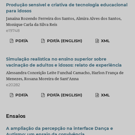
Produção sensível e criativa de tecnologia educacional
para idosos
Janaína Rozendo Ferreira dos Santos, Almira Alves dos Santos,
Monique Carla da Silva Reis
e19748
PDF/A
PDF/A (ENGLISH)
XML
Simulação realística no ensino superior sobre
vacinação de adultos e idosos: relato de experiência
Alessandra Conceição Leite Funchal Camacho, Harlon França de
Menezes, Rosana Moreira de Sant’Anna
e20282
PDF/A
PDF/A (ENGLISH)
XML
Ensaios
A ampliação da percepção na interface Dança e
Autismo: um ensaio da convivência