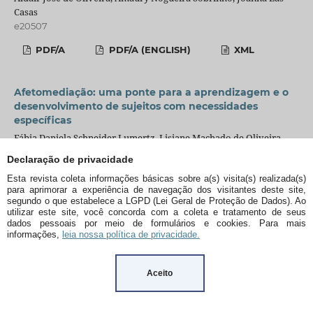
Casas
e20507
PDF/A
PDF/A (ENGLISH)
XML
Afetomediação: uma ponte para a aprendizagem e o
desenvolvimento de sujeitos com necessidades
específicas
Fábia Daniela Schneider Lumertz, Lisiane Machado de Oliveira-
Menegotto
Declaração de privacidade
e20524
Esta revista coleta informações básicas sobre a(s) visita(s) realizada(s)
PDF/A
PDF/A (ENGLISH)
XML
para aprimorar a experiência de navegação dos visitantes deste site,
segundo o que estabelece a LGPD (Lei Geral de Proteção de Dados). Ao
utilizar este site, você concorda com a coleta e tratamento de seus
dados pessoais por meio de formulários e cookies. Para mais
Judicialização e déficit de vagas em creches públicas
informações,
leia nossa política de privacidade.
brasileiras: uma análise da produção acadêmica em
educação (2014-2024)
Aceito
un análisis de la producción académica en Educación (2014-2024)
Rodrigo Correa Batista, Wesley Fernandes Vaz
e20784