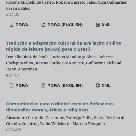
Rosane Michelli de Castro, Robson Barreto Sales, Giza Guimarães
Pereira Sales
e20135
PDF/A
PDF/A (ENGLISH)
XML
Tradução e adaptação cultural da avaliação on-line
rápida de leitura (ROAR) para o Brasil
Danielle Diniz de Paula, Luciana Mendonça Alves, Rebecca
Chrispim Silva , Karine Votikoske Roncete, Guilherme Lichand ,
Jason D Yeatman
e20184
PDF/A
PDF/A (ENGLISH)
XML
Competências para o diretor escolar: ênfase nas
dimensões morais, éticas e religiosas
Alessandro Custodio Giacomini, Rodrigo Follis, Silvia Cristina de
Oliveira Quadros, Fabio Vinicius de Macedo Bergamo
e20402