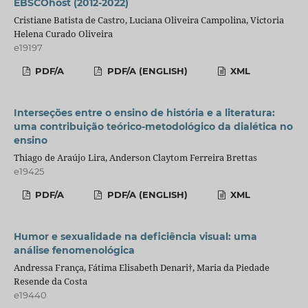
EBSCOhost (2012-2022)
Cristiane Batista de Castro, Luciana Oliveira Campolina, Victoria
Helena Curado Oliveira
e19197
PDF/A
PDF/A (ENGLISH)
XML
Interseções entre o ensino de história e a literatura:
uma contribuição teórico-metodológico da dialética no
ensino
Thiago de Araújo Lira, Anderson Claytom Ferreira Brettas
e19425
PDF/A
PDF/A (ENGLISH)
XML
Humor e sexualidade na deficiência visual: uma
análise fenomenológica
Andressa França, Fátima Elisabeth Denari†, Maria da Piedade
Resende da Costa
e19440