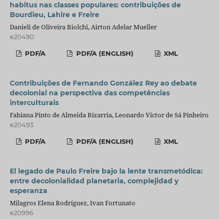
habitus nas classes populares: contribuições de
Bourdieu, Lahire e Freire
Danieli de Oliveira Biolchi, Airton Adelar Mueller
e20490
PDF/A
PDF/A (ENGLISH)
XML
Contribuições de Fernando González Rey ao debate
decolonial na perspectiva das competências
interculturais
Fabiana Pinto de Almeida Bizarria, Leonardo Victor de Sá Pinheiro
e20493
PDF/A
PDF/A (ENGLISH)
XML
El legado de Paulo Freire bajo la lente transmetódica:
entre decolonialidad planetaria, complejidad y
esperanza
Milagros Elena Rodríguez, Ivan Fortunato
e20996